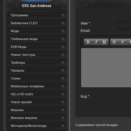
GTA San Andreas
Программы
Библиотеки CLEO
Имя *:
Email:
Моды
Глобальные моды
ENB Моды
Новые текстуры
Трейнера
Прицелы
Скины
Мобильные телефоны
HQ и HD mod's
Код *:
Новое оружие
Машины
Военные машины
Содержимое третей вкладки
Мотоциклы/Велосипеды