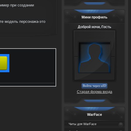
ример при создании
Мини профиль
айте модель персонажа-это
Доброй ночи, Гость
Войти через uID
Старая форма входа
WarFace
Читы для WarFace