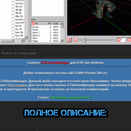
 38 минут, 32 секунды назад.
Скачать
GTAAnimManager
для GTA San Andreas
Добро пожаловать на наш сайт
GaMe-Portals.3dn.ru:
GTAAnimManager
. Данный файл находится в категории
Программы
. Чтобы увид
ылке:
Программы
. Для того чтобы скачать
GTAAnimManager
нажмите на кнопку С
er
и пригодился. И просим вас оставить не большой комментарий.
Статус:
Проверен, вирусов нет [
?
]