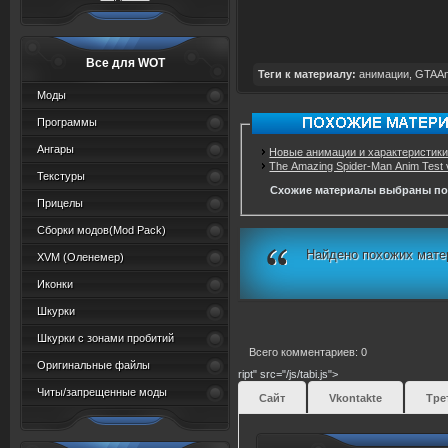
Все для WOT
Теги к материалу:
анимации
,
GTAAn
Моды
Программы
Ангары
Новые анимации и характеристик
The Amazing Spider-Man Anim Test 
Текстуры
Схожие материалы выбраны по
Прицелы
Сборки модов(Mod Pack)
Найдено похожих мате
XVM (Oленемер)
Иконки
Шкурки
Шкурки с зонами пробитий
Всего комментариев: 0
Оригинальные файлы
ript" src="/js/tabi.js">
Читы/запрещенные моды
Сайт
Vkontakte
Тре