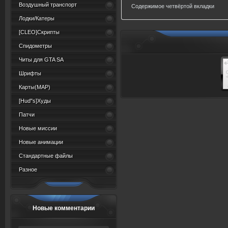
Воздушный транспорт
Содержимое четвёртой вкладки
Лодки/Катеры
[CLEO]Скрипты
Спидометры
Читы для GTA SA
Шрифты
Карты(MAP)
[Hud"s]Худы
Патчи
Новые миссии
Новые анимации
Стандартные файлы
Разное
Новые комментарии