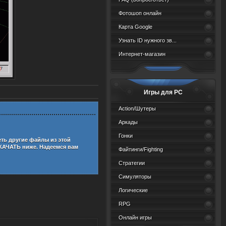
Фотошоп онлайн
Карта Google
Узнать ID нужного зв...
Интернет-магазин
Игры для PC
Action/Шутеры
Аркады
Гонки
еть другие файлы из этой
КАЧАТЬ ниже. Надеемся вам
Файтинги/Fighting
Стратегии
Симуляторы
Логические
RPG
Онлайн игры