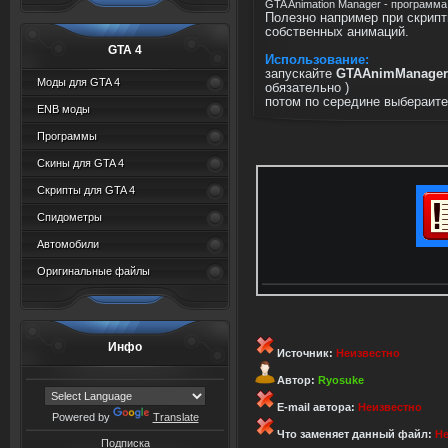
GTA Animation Manager - программа
Полезно например при скрипт
собственных анимаций.
GTA 4
Использование:
запускайте
GTAAnimManager
Моды для GTA 4
обязательно )
потом по середине выбераите
ENB моды
Программы
Скины для GTA 4
Скрипты для GTA 4
Спидометры
Автомобили
Оригинальные файлы
Инфо
Источник:
Неизвестно
Автор:
Ryosuke
E-mail автора:
Неизвестно
Powered by
Translate
Что заменяет данный файл:
Не
Подписка