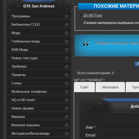
GTA San Andreas
SA-MP Fixer
Программы
Схожие материалы выбраны по
Библиотеки CLEO
Моды
Глобальные моды
Найдено похожих мате
ENB Моды
Новые текстуры
Трейнера
Всего комментариев: 0
Прицелы
ript" src="/js/tabi.js">
Скины
Сайт
Vkontakte
Тре
Мобильные телефоны
HQ и HD mod's
Доб
Новое оружие
Машины
Военные машины
Имя *:
Мотоциклы/Велосипеды
Email: