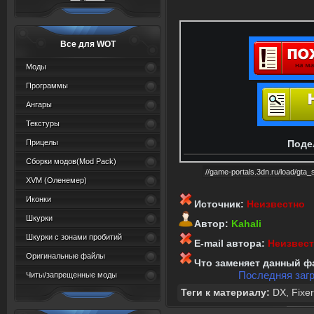
Все для WOT
Моды
Программы
Ангары
Текстуры
Прицелы
Поде
Сборки модов(Mod Pack)
XVM (Oленемер)
Иконки
Источник:
Неизвестно
Шкурки
Автор:
Kahali
Шкурки с зонами пробитий
E-mail автора:
Неизвес
Оригинальные файлы
Что заменяет данный ф
Последняя загр
Читы/запрещенные моды
Теги к материалу:
DX
,
Fixer