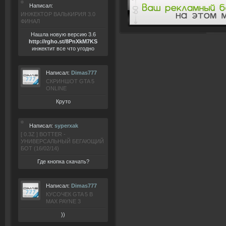
Написал:
ИНЖЕКТОР ВАЛЬКИРИЯ 3.0
ФИНАЛ
Нашла новую версию 3.6
ht
tp:/
/rgho.
st/8P
nXkM7KS
инжектит все что угодно
Написал:
Dimas777
СКРИНШОТ GTA 5
ONLINE
Круто
Написал:
syperxak
[ 0.3Z ] BOTTER -
УНИВЕРСАЛЬНЫЙ БЕГАЮЩИЙ
БОТ (16/02/14)
Где кнопка скачать?
Написал:
Dimas777
КУСОЧЕК GTA 5 В
MAX PAYNE 3
))