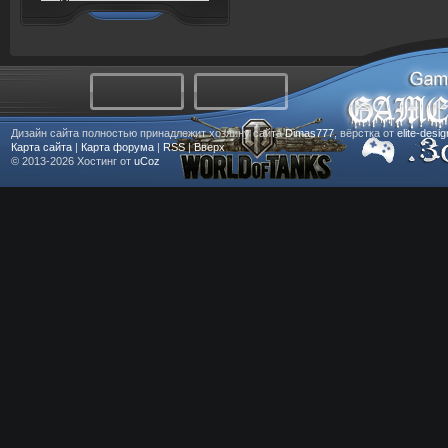
Дизайн сайта полностью принадлежит хозяину сайта
Dimas777
, вёрстка от
elite-desi
Карта сайта
|
Карта форума
|
RSS
|
Вверх
© 2013-2026
Хостинг от
uCoz