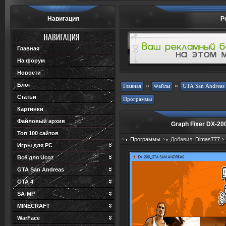
Навигация
Р
Главная
На форум
Новости
Блог
»
»
Статьи
Картинки
Файловый архив
Graph Fixer DX-20
Топ 100 сайтов
Программы
Добавил:
Dimas777
Игры для PC
Просмотров: 675
Загрузок: 1
Всё для Ucoz
GTA San Andreas
GTA 4
SA-MP
MINECRAFT
WarFace