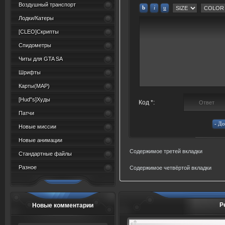
Воздушный транспорт
Лодки/Катеры
[CLEO]Скрипты
Спидометры
Читы для GTA SA
Шрифты
Карты(MAP)
[Hud"s]Худы
Код *:
Патчи
Новые миссии
Новые анимации
Содержимое третей вкладки
Стандартные файлы
Разное
Содержимое четвёртой вкладки
Р
Новые комментарии