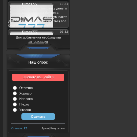
Для добавления необходима
авторизация
Наш опрос
Оцените наш сайт!?
Отлично
Хорошо
Неплохо
Плохо
Ужасно
Ответов:
22
Архив
|
Результаты