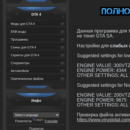
GTA 4
Моды для GTA 4
Данная программа для т
ENB моды
не тянет GTA SA.
Программы
Настройки для
слабых
Скины для GTA 4
Suggested settings for l
Скрипты для GTA 4
Спидометры
ENGINE VALUE: 300VT
ENGINE POWER: 4344
Автомобили
OTHER SETTINGS: ALL 
Оригинальные файлы
Suggested settings for N
ENGINE VALUE: 200VT
ENGINE POWER: 9675
Инфо
OTHER SETTINGS: ALL 
Проверка файла антивир
https://www.virustotal.com
Powered by
Translate
Подписка