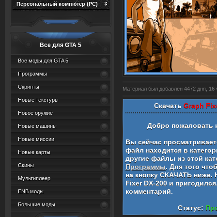
Персональный компютер (PC)
Все для GTA 5
Все моды для GTA 5
Программы
Скрипты
Материал был добавлен 4472 дня, 16 ч
Новые текстуры
Скачать
Graph Fix
Новое оружие
Добро пожаловать 
Новые машины
Новые миссии
Вы сейчас просматривае
файл находится в катего
Новые карты
другие файлы из этой кат
Скины
Программы
. Для того чт
на кнопку СКАЧАТЬ ниже.
Мультиплеер
Fixer DX-200
и пригодился
комментарий.
ENB моды
Большие моды
Статус:
Про