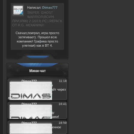
Написал:
Dimas777
SNIPER: GHOST
WARRIOR(ВОИН
ПРИЗРАК) 2 (2013) РС | REPACK
ОТ R.G. МЕХАНИКИ
Скачал,поиграл, игра просто
затягивает). Прошел всю
компанию! Графика просто
улетная) как в BT 4.
Мини-чат