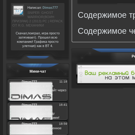
Написал:
Dimas777
Содержимое тр
SNIPER: GHOST
WARRIOR(ВОИН
ПРИЗРАК) 2 (2013) РС | REPACK
ОТ R.G. МЕХАНИКИ
Содержимое че
Скачал,поиграл, игра просто
затягивает). Прошел всю
компанию! Графика просто
улетная) как в BT 4.
Р
Мини-чат