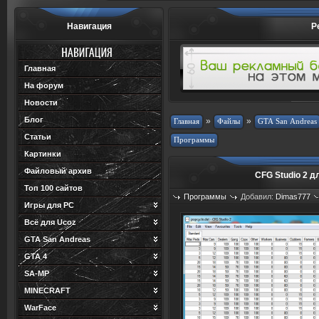
Навигация
Р
Главная
На форум
Новости
Блог
»
»
Статьи
Картинки
Файловый архив
CFG Studio 2 
Топ 100 сайтов
Программы
Добавил:
Dimas777
Игры для PC
Просмотров: 632
Загрузок: 1
Всё для Ucoz
GTA San Andreas
GTA 4
SA-MP
MINECRAFT
WarFace