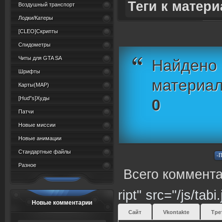
Теги к матери
Воздушный транспорт
Лодки/Катеры
[CLEO]Скрипты
Спидометры
Читы для GTA SA
Найдено 
Шрифты
материал
Карты(MAP)
[Hud"s]Худы
0
Патчи
Новые миссии
Новые анимации
Стандартные файлы
Разное
Всего коммента
ript" src="/js/tabi
Новые комментарии
Сайт
Vkontakte
Тре