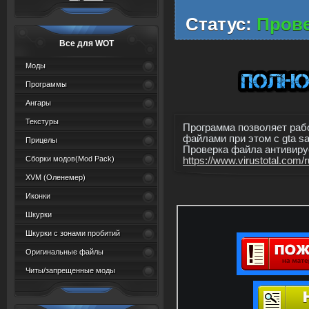
Статус:
Прове
Все для WOT
Моды
Программы
Ангары
Текстуры
Программа позволяет раб
файлами при этом с gta sa
Прицелы
Проверка файла антивирус
Сборки модов(Mod Pack)
https://www.virustotal.com/r
XVM (Oленемер)
Иконки
Шкурки
Шкурки с зонами пробитий
Оригинальные файлы
Читы/запрещенные моды