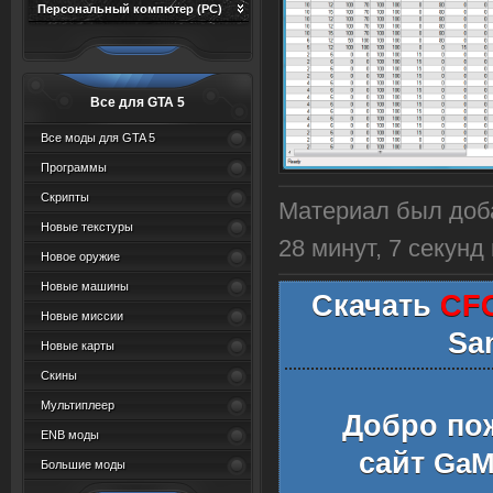
Персональный компютер (PC)
Все для GTA 5
Все моды для GTA 5
Программы
Скрипты
Материал был доба
Новые текстуры
28 минут, 8 секунд
Новое оружие
Новые машины
Скачать
CFG
Новые миссии
Sa
Новые карты
Скины
Мультиплеер
Добро по
ENB моды
сайт
GaMe
Большие моды