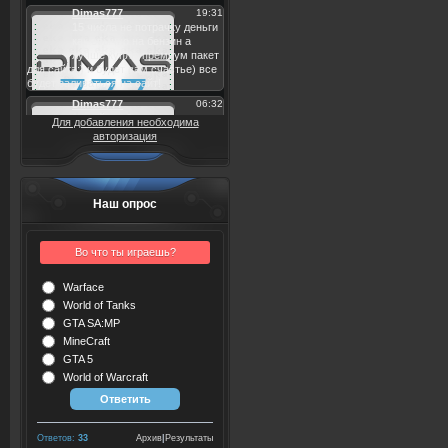
Для добавления необходима
авторизация
Наш опрос
Во что ты играешь?
Warface
World of Tanks
GTA SA:MP
MineCraft
GTA 5
World of Warcraft
Ответов:
33
Архив
|
Результаты