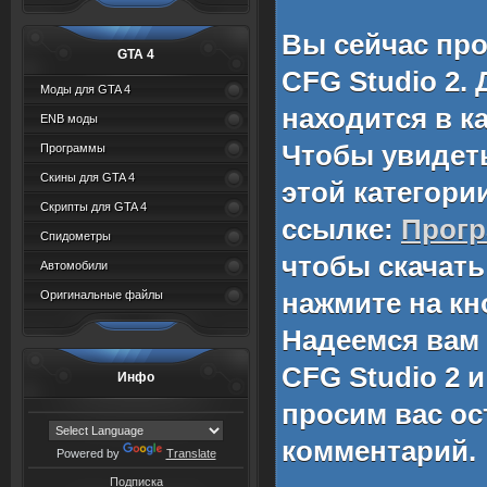
Вы сейчас пр
GTA 4
CFG Studio 2
.
Моды для GTA 4
находится в к
ENB моды
Чтобы увидет
Программы
Скины для GTA 4
этой категори
Скрипты для GTA 4
ссылке:
Прог
Спидометры
чтобы скачат
Автомобили
нажмите на кн
Оригинальные файлы
Надеемся вам
CFG Studio 2
и
Инфо
просим вас ос
комментарий.
Powered by
Translate
Подписка