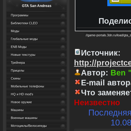
GTA San Andreas
Программы
Поделис
Библиотеки CLEO
Моды
Глобальные моды
ENB Моды
Источник:
Новые текстуры
http://projectc
Трейнера
Автор:
Ben "
Прицелы
Скины
E-mail автор
Мобильные телефоны
Что заменяе
HQ и HD mod's
Неизвестно
Новое оружие
Последняя
Машины
Военные машины
10.08
Мотоциклы/Велосипеды