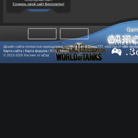
Создать свой сайт Бесплатно!
Дизайн сайта полностью принадлежит хозяину сайта
Dimas777
, вёрстка от
elite-desi
Карта сайта
|
Карта форума
|
RSS
|
Вверх
© 2013-2026
Хостинг от
uCoz