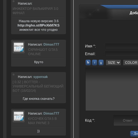
Написал:
ИНЖЕКТОР ВАЛЬКИРИЯ 3.0
Доб
ФИНАЛ
Нашла новую версию 3.6
ht
tp:/
/rgho.
st/8P
nXkM7KS
инжектит все что угодно
Написал:
Dimas777
Имя *:
СКРИНШОТ GTA 5
Email:
ONLINE
Круто
Написал:
syperxak
[ 0.3Z ] BOTTER -
УНИВЕРСАЛЬНЫЙ БЕГАЮЩИЙ
БОТ (16/02/14)
Где кнопка скачать?
Написал:
Dimas777
КУСОЧЕК GTA 5 В
Код *:
MAX PAYNE 3
))