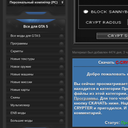
Персональный компютер (PC)
Все для GTA 5
Все моды для GTA 5
Программы
Скрипты
Материал был добавлен 4474 дня, 3 ча
Новые текстуры
Скачать
C-CR
Новое оружие
Добро пожаловать 
Новые машины
Новые миссии
Вы сейчас просматривае
находится в категории
Пр
Новые карты
файлы из этой категории,
Скины
Программы
. Для того чт
кнопку СКАЧАТЬ ниже. На
Мультиплеер
CRYPTER
и пригодился. И
комментарий.
ENB моды
Большие моды
Статус:
Про