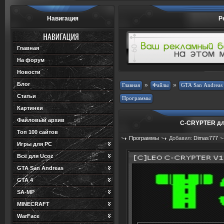
Навигация
Р
Главная
На форум
Новости
Блог
»
»
Статьи
Картинки
Файловый архив
C-CRYPTER д
Топ 100 сайтов
Программы
Добавил:
Dimas777
Игры для PC
Просмотров: 752
Загрузок: 1
Всё для Ucoz
GTA San Andreas
GTA 4
SA-MP
MINECRAFT
WarFace