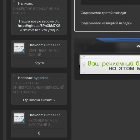
Написал:
ИНЖЕКТОР ВАЛЬКИРИЯ 3.0
Содержимое третей вкладки
ФИНАЛ
Нашла новую версию 3.6
Содержимое четвёртой вкладки
ht
tp:/
/rgho.
st/8P
nXkM7KS
инжектит все что угодно
Написал:
Dimas777
Р
СКРИНШОТ GTA 5
ONLINE
Круто
Написал:
syperxak
[ 0.3Z ] BOTTER -
УНИВЕРСАЛЬНЫЙ БЕГАЮЩИЙ
БОТ (16/02/14)
Где кнопка скачать?
Написал:
Dimas777
КУСОЧЕК GTA 5 В
MAX PAYNE 3
))