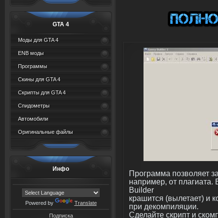
GTA 4
Моды для GTA 4
ENB моды
Программы
Скины для GTA 4
Скрипты для GTA 4
Спидометры
Автомобили
Оригинальные файлы
Инфо
Программа позволяет з
например, от плагиата. 
Builder
крашится (вылетает) и к
Powered by
Translate
при декомпиляции.
Сделайте скрипт и ском
Подписка