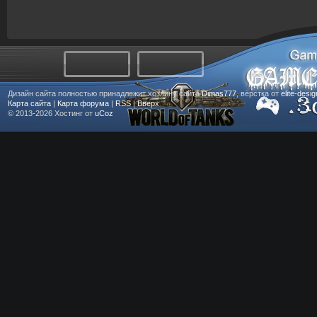
Дизайн сайта полностью принадлежит хозяину сайта
Dimas777
, вёрстка от
elite-desi
Карта сайта
|
Карта форума
|
RSS
|
Вверх
© 2013-2026
Хостинг от
uCoz