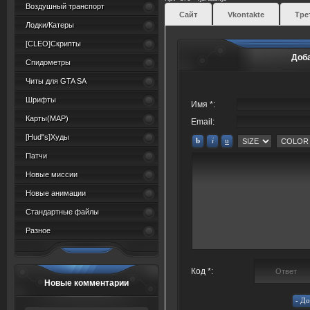
Воздушный транспорт
Сайт
Vkontakte
Тре
Лодки/Катеры
[CLEO]Скрипты
Доб
Спидометры
Читы для GTA SA
Шрифты
Имя *:
Карты(MAP)
Email:
[Hud"s]Худы
Патчи
Новые миссии
Новые анимации
Стандартные файлы
Разное
Код *:
Новые комментарии