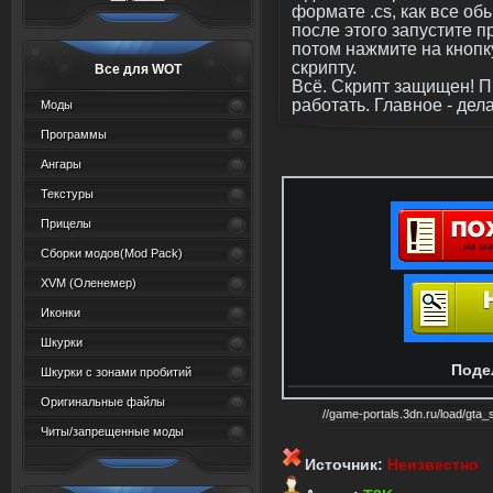
формате .cs, как все об
после этого запустите 
потом нажмите на кнопку
скрипту.
Все для WOT
Всё. Скрипт защищен! П
работать. Главное - дел
Моды
Программы
Ангары
Текстуры
Прицелы
Сборки модов(Mod Pack)
XVM (Oленемер)
Иконки
Шкурки
Поде
Шкурки с зонами пробитий
Оригинальные файлы
Читы/запрещенные моды
Источник:
Неизвестно