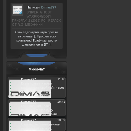
Написал:
Dimas777
SNIPER: GHOST
WARRIOR(ВОИН
ПРИЗРАК) 2 (2013) РС | REPACK
ОТ R.G. МЕХАНИКИ
Скачал,поиграл, игра просто
затягивает). Прошел всю
компанию! Графика просто
улетная) как в BT 4.
Мини-чат