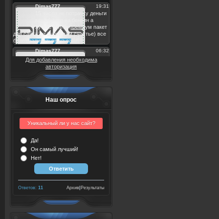
Для добавления необходима
авторизация
Наш опрос
Уникальный ли у нас сайт?
Да!
Он самый лучший!
Нет!
Ответов:
11
Архив
|
Результаты