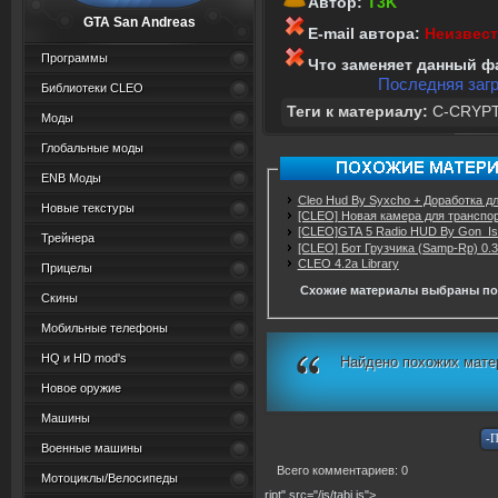
Автор:
Т3K
GTA San Andreas
E-mail автора:
Неизвес
Программы
Что заменяет данный ф
Последняя загр
Библиотеки CLEO
Теги к материалу:
C-CRYP
Моды
Глобальные моды
ENB Моды
Cleo Hud By Syxcho + Доработка д
Новые текстуры
[CLEO] Новая камера для транспор
[CLEO]GTA 5 Radio HUD By Gon_Is
Трейнера
[CLEO] Бот Грузчика (Samp-Rp) 0.
CLEO 4.2a Library
Прицелы
Схожие материалы выбраны по
Скины
Мобильные телефоны
HQ и HD mod's
Найдено похожих мате
Новое оружие
Машины
Военные машины
Всего комментариев: 0
Мотоциклы/Велосипеды
ript" src="/js/tabi.js">