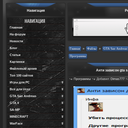
Навигация
Р
Главная
На форум
Новости
Блог
»
»
Статьи
Картинки
Файловый архив
Анти зависон gta 
Топ 100 сайтов
Программы
Добавил:
Dimas777
Игры для PC
Просмотров: 1150
Загрузок: 1
Всё для Ucoz
GTA San Andreas
GTA 4
SA-MP
MINECRAFT
WarFace