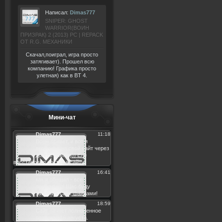
Написал:
Dimas777
SNIPER: GHOST
WARRIOR(ВОИН
ПРИЗРАК) 2 (2013) РС | REPACK
ОТ R.G. МЕХАНИКИ
Скачал,поиграл, игра просто
затягивает). Прошел всю
компанию! Графика просто
улетная) как в BT 4.
Мини-чат