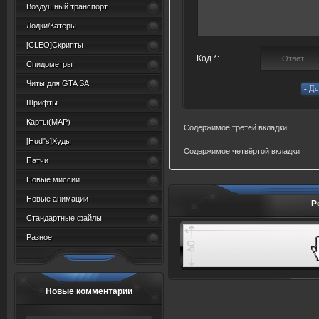
Воздушный транспорт
Лодки/Катеры
[CLEO]Скрипты
Код *:
Спидометры
Читы для GTA SA
Шрифты
Карты(MAP)
Содержимое третей вкладки
[Hud"s]Худы
Содержимое четвёртой вкладки
Патчи
Новые миссии
Новые анимации
Р
Стандартные файлы
Разное
Новые комментарии