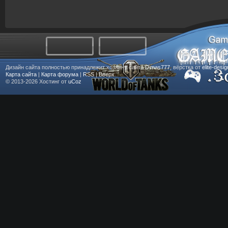
Дизайн сайта полностью принадлежит хозяину сайта
Dimas777
, вёрстка от
elite-desi
Карта сайта
|
Карта форума
|
RSS
|
Вверх
© 2013-2026
Хостинг от
uCoz