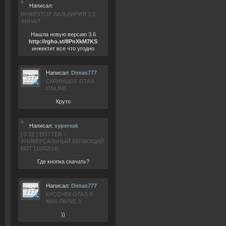
Написал:
ИНЖЕКТОР ВАЛЬКИРИЯ 3.0
ФИНАЛ
Нашла новую версию 3.6
ht
tp:/
/rgho.
st/8P
nXkM7KS
инжектит все что угодно
Написал:
Dimas777
СКРИНШОТ GTA 5
ONLINE
Круто
Написал:
syperxak
[ 0.3Z ] BOTTER -
УНИВЕРСАЛЬНЫЙ БЕГАЮЩИЙ
БОТ (16/02/14)
Где кнопка скачать?
Написал:
Dimas777
КУСОЧЕК GTA 5 В
MAX PAYNE 3
))