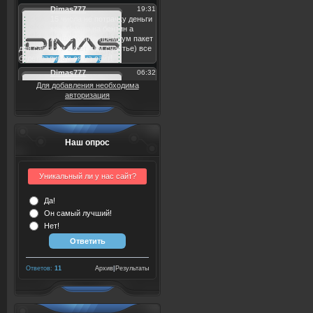
Для добавления необходима
авторизация
Наш опрос
Уникальный ли у нас сайт?
Да!
Он самый лучший!
Нет!
Ответов:
11
Архив
|
Результаты