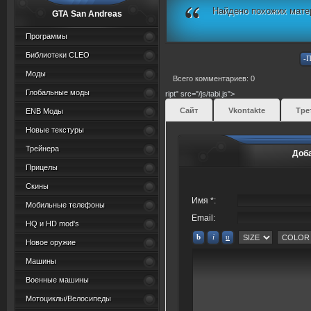
Найдено похожих мате
GTA San Andreas
Программы
Библиотеки CLEO
Моды
Всего комментариев: 0
Глобальные моды
ript" src="/js/tabi.js">
Сайт
Vkontakte
Тре
ENB Моды
Новые текстуры
Трейнера
Доб
Прицелы
Скины
Имя *:
Мобильные телефоны
Email:
HQ и HD mod's
Новое оружие
Машины
Военные машины
Мотоциклы/Велосипеды