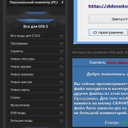
Персональный компютер (PC)
Все для GTA 5
Все моды для GTA 5
Программы
Скрипты
Материал был добавлен 4465 дней, 20 
Новые текстуры
Скачать
Анти зави
Новое оружие
Добро пожаловать 
Новые машины
Новые миссии
Вы сейчас просматривае
файл находится в катего
Новые карты
другие файлы из этой кат
Скины
Программы
. Для того чт
нажмите на кнопку СКАЧА
Мультиплеер
файл
Анти зависон gta sa
не большой комментарий
ENB моды
Большие моды
Статус:
Про