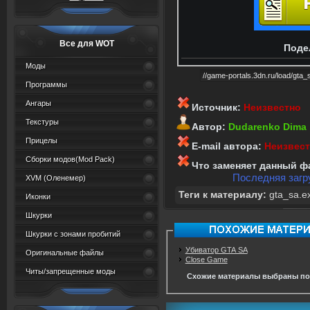
Все для WOT
Поде
Моды
Программы
Ангары
Источник:
Неизвестно
Текстуры
Автор:
Dudarenko Dima
Прицелы
E-mail автора:
Неизвес
Сборки модов(Mod Pack)
Что заменяет данный ф
Последняя загру
XVM (Oленемер)
Теги к материалу:
gta_sa.e
Иконки
Шкурки
Шкурки с зонами пробитий
Убиватор GTA SA
Оригинальные файлы
Close Game
Читы/запрещенные моды
Схожие материалы выбраны по