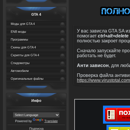
GTA 4
Моды для GTA 4
У вас зависла GTA SA из
ENB моды
помогает
ctrl+alt+delete
Программы
полностью закроет проце
Скины для GTA 4
Сначало запускайте про
работать не будет.
Скрипты для GTA 4
Спидометры
Анти зависон
, для лю
Автомобили
Проверка файла антивир
Оригинальные файлы
https://www.virustotal.com
Инфо
Powered by
Translate
Подписка