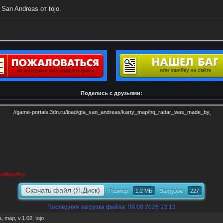
San Andreas от tojo.
Поделись с друзьями:
известно
Скачать файл (Я.Диск)
Размер:
1,2 МБ
Загрузок:
227
Последняя загрузка файла: 09.08.2026 13:13
а
,
map
,
v.1.02
,
tojo