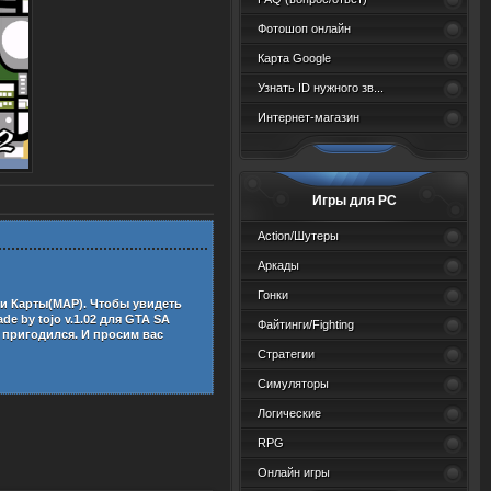
Фотошоп онлайн
Карта Google
Узнать ID нужного зв...
Интернет-магазин
Игры для PC
Action/Шутеры
Аркады
Гонки
ии
Карты(MAP)
. Чтобы увидеть
de by tojo v.1.02 для GTA SA
Файтинги/Fighting
 пригодился. И просим вас
Стратегии
Симуляторы
Логические
RPG
Онлайн игры