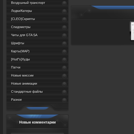
Воздушный транспорт
Лодки/Катеры
[CLEO]Скрипты
Спидометры
Читы для GTA SA
Шрифты
Карты(MAP)
[Hud"s]Худы
Патчи
Новые миссии
Новые анимации
Стандартные файлы
Разное
Новые комментарии