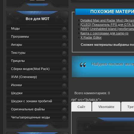
Все для WOT
Detailed Map and Radar Mod (Детал
[CLEO] Показатель FPS для GTA 
Моды
[MAP] Uninhabited island (необита
Карта с секторами для samp-rp
Программы
X Radar Editor
Ангары
Схожие материалы выбраны по
Текстуры
Прицелы
Найдено похожих мате
Сборки модов(Mod Pack)
XVM (Oленемер)
Иконки
Шкурки
Всего комментариев: 0
ript" src="/js/tabi.js">
Шкурки с зонами пробитий
Сайт
Vkontakte
Тре
Оригинальные файлы
Читы/запрещенные моды