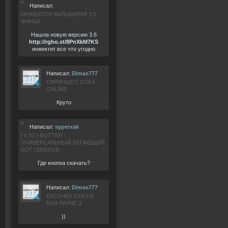
Написал:
ИНЖЕКТОР ВАЛЬКИРИЯ 3.0
ФИНАЛ
Нашла новую версию 3.6
ht
tp:/
/rgho.
st/8P
nXkM7KS
инжектит все что угодно
Написал:
Dimas777
СКРИНШОТ GTA 5
ONLINE
Круто
Написал:
syperxak
[ 0.3Z ] BOTTER -
УНИВЕРСАЛЬНЫЙ БЕГАЮЩИЙ
БОТ (16/02/14)
Где кнопка скачать?
Написал:
Dimas777
КУСОЧЕК GTA 5 В
MAX PAYNE 3
))