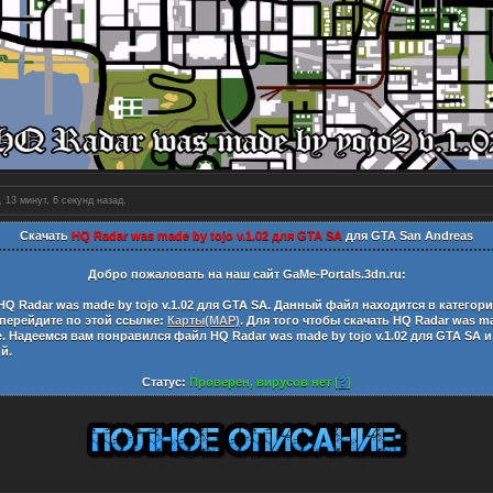
 13 минут, 8 секунд назад.
Скачать
HQ Radar was made by tojo v.1.02 для GTA SA
для GTA San Andreas
Добро пожаловать на наш сайт
GaMe-Portals.3dn.ru:
HQ Radar was made by tojo v.1.02 для GTA SA
. Данный файл находится в категор
 перейдите по этой ссылке:
Карты(MAP)
. Для того чтобы скачать
HQ Radar was ma
е. Надеемся вам понравился файл
HQ Radar was made by tojo v.1.02 для GTA SA
и
ий.
Статус:
Проверен, вирусов нет [
?
]