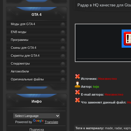
Радар в HQ качестве для Gta 
GTA 4
Моды для GTA 4
ENB моды
Программы
Скины для GTA 4
Скрипты для GTA 4
Спидометры
Автомобили
Источник:
Неизвестно
Оригинальные файлы
Автор:
tojo
E-mail автора:
Неизвестно
Инфо
Что заменяет данный файл:
Не
Powered by
Translate
Теги к материалу:
made
,
radar
,
карт
Подписка