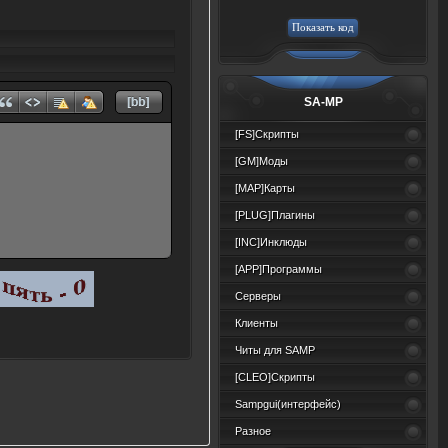
SA-MP
[FS]Скрипты
[GM]Моды
[MAP]Карты
[PLUG]Плагины
[INC]Инклюды
[APP]Программы
Серверы
Клиенты
Читы для SAMP
[CLEO]Скрипты
Sampgui(интерфейс)
Разное