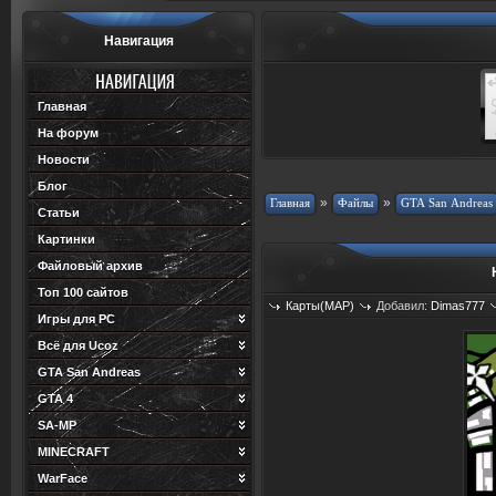
Навигация
Главная
На форум
Новости
Блог
»
»
Статьи
Картинки
Файловый архив
Топ 100 сайтов
Карты(MAP)
Добавил:
Dimas777
Игры для PC
Всё для Ucoz
GTA San Andreas
GTA 4
SA-MP
MINECRAFT
WarFace