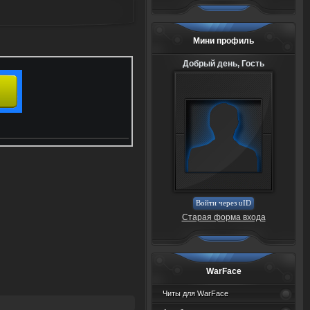
Мини профиль
Добрый день, Гость
Войти через uID
Старая форма входа
WarFace
Читы для WarFace