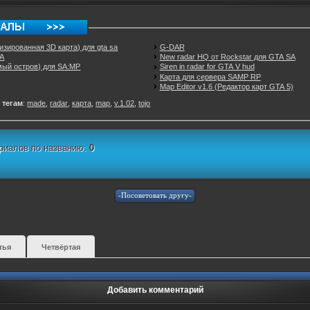
изированная 3D карта) для gta sa
G-DAR
SA
New radar HQ от Rockstar для GTA SA
емый остров) для SA:MP
Siren in radar for GTA V hud
Карта для сервера SAMP RP
Map Editor v1.6 (Редактор карт GTA 5)
 тегам
:
made
,
radar
,
карта
,
map
,
v.1.02
,
tojo
риалов по названию:
0
тья
Четвёртая
Добавить комментарий