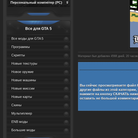
Персональный компютер (PC)
Все для GTA 5
Все моды для GTA 5
Программы
Скрипты
Материал был добавлен 4568 дней, 20 часов,
Новые текстуры
Новое оружие
Новые машины
Вы сейчас просматриваете файл
Новые миссии
другие файлы из этой категории,
нажмите на кнопку СКАЧАТЬ ниж
Новые карты
оставить не большой комментар
Скины
Мультиплеер
ENB моды
Большие моды