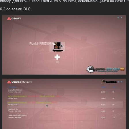
леер для игры Grand Theft Auto V по сети, основывающийся на базе Cit
0.2 со всеми DLC.