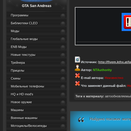
GTA San Andreas
Программы
Библиотеки CLEO
Моды
Глобальные моды
ENB Моды
Новые текстуры
Источник:
http://fivem.kthx.at/l
Трейнера
Автор:
NTAuthority
Прицелы
E-mail автора:
Неизвестно
Скины
Что заменяет данный файл:
Не
Мобильные телефоны
HQ и HD mod's
Теги к материалу:
автообновляемы
Новое оружие
Машины
Военные машины
Найдено похожих мате
Мотоциклы/Велосипеды