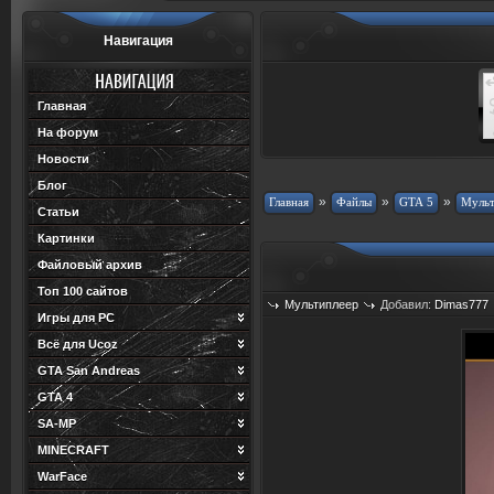
Навигация
Главная
На форум
Новости
Блог
»
»
»
Статьи
Картинки
Файловый архив
Топ 100 сайтов
Мультиплеер
Добавил:
Dimas777
Игры для PC
Всё для Ucoz
GTA San Andreas
GTA 4
SA-MP
MINECRAFT
WarFace