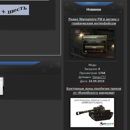
Новинки
Радио Wargaming FM в ангаре с
графическим интерфейсом
Моды
Загрузок:
0
Просмотров:
1768
Добавил:
Dimas777
Дата:
24.09.2015
Контурные зоны пробития танков
от «Корейского рандома»