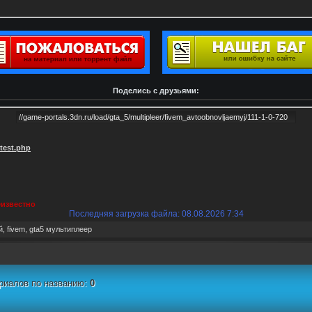
Поделись с друзьями:
atest.php
известно
Последняя загрузка файла: 08.08.2026 7:34
й
,
fivem
,
gta5 мультиплеер
риалов по названию:
0