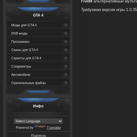
FiveM
альтернативный мультип
Требуемая версия игры 1.0.35
GTA 4
Моды для GTA 4
ENB моды
Программы
Скины для GTA 4
Скрипты для GTA 4
Спидометры
Автомобили
Оригинальные файлы
Инфо
Powered by
Translate
Подписка