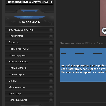
Персональный компютер (PC)
Все для GTA 5
Все моды для GTA 5
Программы
Скрипты
Материал был добавлен 3971 день, 2 часа, 2
Новые текстуры
Новое оружие
Новые машины
Вы сейчас просматриваете файл
Новые миссии
этой категории, перейдите по эт
Надеемся вам понравился файл
Новые карты
Скины
Мультиплеер
ENB моды
Большие моды