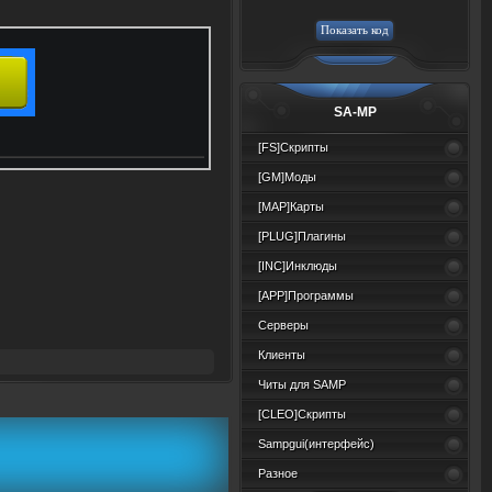
SA-MP
[FS]Скрипты
[GM]Моды
[MAP]Карты
[PLUG]Плагины
[INC]Инклюды
[APP]Программы
Серверы
Клиенты
Читы для SAMP
[CLEO]Скрипты
Sampgui(интерфейс)
Разное