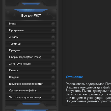
Все для WOT
Моды
Программы
Ангары
Текстуры
Прицелы
Сборки модов(Mod Pack)
XVM (Oленемер)
Иконки
Установка:
Шкурки
Распаковать содержимое Five
Шкурки с зонами пробитий
В архиве находятся два файла 
Оригинальные файлы
Запустить Fivem, дождаться 
Запуск так же производится ч
Читы/запрещенные моды
или входим в уже существующ
Подключение должно происход