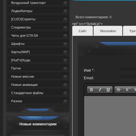
Воздушный транспорт
Лодки/Катеры
Всего комментариев: 0
[CLEO]Скрипты
ript" src="/js/tabi.js">
Спидометры
Сайт
Vkontakte
Тре
Читы для GTA SA
Шрифты
Карты(MAP)
[Hud"s]Худы
Патчи
Имя *:
Новые миссии
Email:
Новые анимации
Стандартные файлы
Разное
Новые комментарии