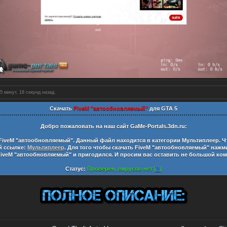
5 минут, 19 секунд назад.
Скачать
FiveM "автообновляемый"
для GTA 5
Добро пожаловать на наш сайт
GaMe-Portals.3dn.ru:
FiveM "автообновляемый"
. Данный файл находится в категории
Мультиплеер
. 
ой ссылке:
Мультиплеер
. Для того чтобы скачать
FiveM "автообновляемый"
нажми
FiveM "автообновляемый"
и пригодился. И просим вас оставить не большой ко
Статус:
Проверен, вирусов нет [
?
]