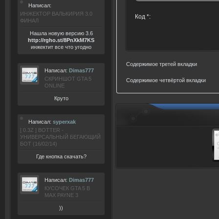
Написал:
ИНЖЕКТОР ВАЛЬКИРИЯ 3.0
Код *:
ФИНАЛ
Нашла новую версию 3.6
ht
tp:/
/rgho.
st/8P
nXkM7KS
инжектит все что угодно
Содержимое третей вкладки
Написал:
Dimas777
СКРИНШОТ GTA 5
Содержимое четвёртой вкладки
ONLINE
Круто
Написал:
syperxak
[ 0.3Z ] BOTTER -
УНИВЕРСАЛЬНЫЙ БЕГАЮЩИЙ
БОТ (16/02/14)
Где кнопка скачать?
Написал:
Dimas777
КУСОЧЕК GTA 5 В
MAX PAYNE 3
))