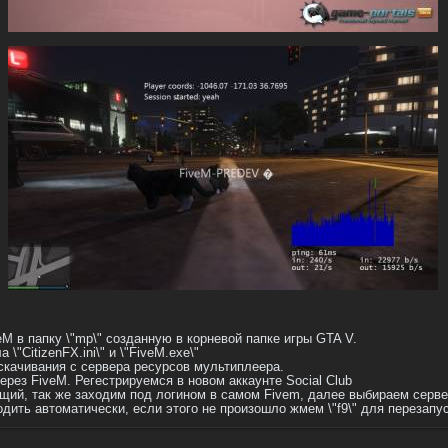
M в папку \"mp\" созданную в корневой папке игры GTA V.
\"CitizenFX.ini\" и \"FiveM.exe\"
скачивания с сервера ресурсов мультиплеера.
ерез FiveM. Регестрируемся в новом аккаунте Social Club
ий, так же заходим под логином в самом Fivem, далее выбираем серве
ить автоматически, если этого не произошло жмем \"f9\" для перезапус