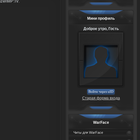
izenMP:IV.
Мини профиль
Доброе утро, Гость
Войти через uID
Старая форма входа
WarFace
Читы для WarFace