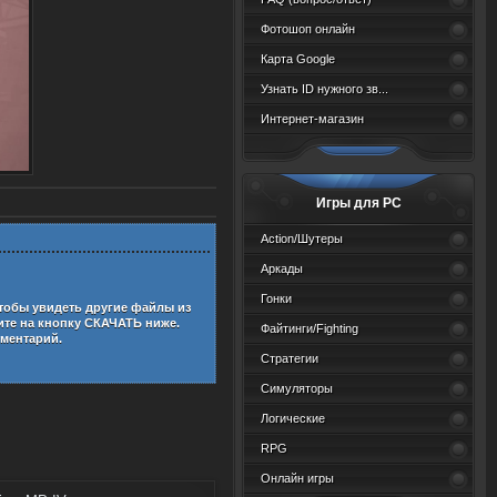
Фотошоп онлайн
Карта Google
Узнать ID нужного зв...
Интернет-магазин
Игры для PC
Action/Шутеры
Аркады
Гонки
Чтобы увидеть другие файлы из
те на кнопку СКАЧАТЬ ниже.
Файтинги/Fighting
мментарий.
Стратегии
Симуляторы
Логические
RPG
Онлайн игры