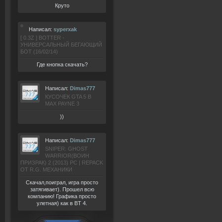
Круто
Написал:
syperxak
[ 0.3Z ] BOTTER -
УНИВЕРСАЛЬНЫЙ БЕГАЮЩИЙ
БОТ (16/02/14)
Где кнопка скачать?
Написал:
Dimas777
КУСОЧЕК GTA 5 В
MAX PAYNE 3
))
Написал:
Dimas777
SNIPER: GHOST
WARRIOR(ВОИН
ПРИЗРАК) 2 (2013) РС | REPACK
ОТ R.G. МЕХАНИКИ
Скачал,поиграл, игра просто
затягивает). Прошел всю
компанию! Графика просто
улетная) как в BT 4.