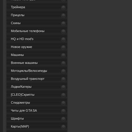
Трейнера
Прицелы
Скины
Мобильные телефоны
HQ и HD mod's
Новое оружие
Машины
Военные машины
Мотоциклы/Велосипеды
Воздушный транспорт
Лодки/Катеры
[CLEO]Скрипты
Спидометры
Читы для GTA SA
Шрифты
Карты(MAP)