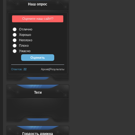
Наш опрос
Оцените наш сайт!?
Отлично
Хорошо
Неплохо
Плохо
Ужасно
Ответов:
22
Архив
|
Результаты
Теги
Гордость движка