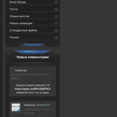
[Hud"s]Худы
Патчи
Новые миссии
Новые анимации
Стандартные файлы
Разное
Новые комментарии
Написал:
ИНЖЕКТОР ВАЛЬКИРИЯ 3.0
ФИНАЛ
Нашла новую версию 3.6
ht
tp:/
/rgho.
st/8P
nXkM7KS
инжектит все что угодно
Написал:
Dimas777
СКРИНШОТ GTA 5
ONLINE