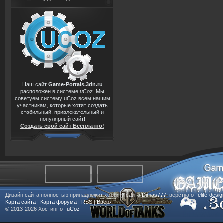
Наш сайт
Game-Portals.3dn.ru
расположен в системе
uCoz
. Мы
советуем систему uCoz всем нашим
участникам, которые хотят создать
стабильный, привлекательный и
популярный сайт!
Создать свой сайт Бесплатно!
Дизайн сайта полностью принадлежит хозяину сайта
Dimas777
, вёрстка от
elite-desi
Карта сайта
|
Карта форума
|
RSS
|
Вверх
© 2013-2026
Хостинг от
uCoz