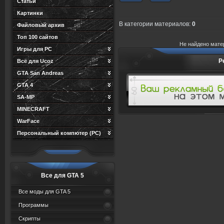
Статьи
Картинки
В категории материалов
:
0
Файловый архив
Топ 100 сайтов
Не найдено мате
Игры для PC
Р
Всё для Ucoz
GTA San Andreas
GTA 4
SA-MP
MINECRAFT
WarFace
Персональный компютер (PC)
Все для GTA 5
Все моды для GTA 5
Программы
Скрипты