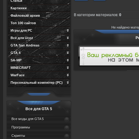
Статьи
Картинки
В категории материалов
:
0
Файловый архив
Топ 100 сайтов
Не найдено мате
Игры для PC
Р
Всё для Ucoz
GTA San Andreas
GTA 4
SA-MP
MINECRAFT
WarFace
Персональный компютер (PC)
Все для GTA 5
Все моды для GTA 5
Программы
Скрипты