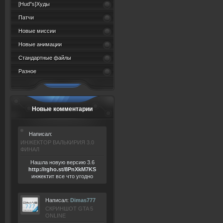
[Hud"s]Худы
Патчи
Новые миссии
Новые анимации
Стандартные файлы
Разное
Новые комментарии
Написал:
ИНЖЕКТОР ВАЛЬКИРИЯ 3.0
ФИНАЛ
Нашла новую версию 3.6
ht
tp:/
/rgho.
st/8P
nXkM7KS
инжектит все что угодно
Написал:
Dimas777
СКРИНШОТ GTA 5
ONLINE