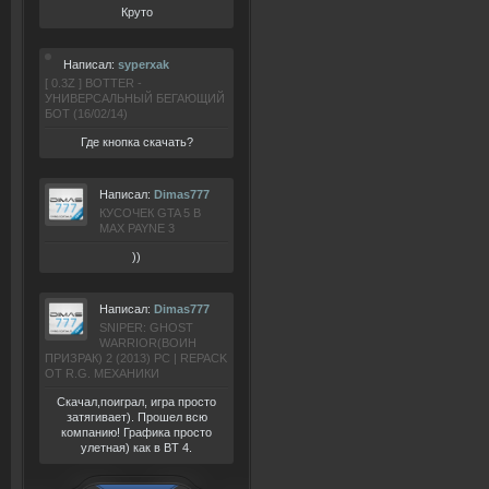
Круто
Написал:
syperxak
[ 0.3Z ] BOTTER -
УНИВЕРСАЛЬНЫЙ БЕГАЮЩИЙ
БОТ (16/02/14)
Где кнопка скачать?
Написал:
Dimas777
КУСОЧЕК GTA 5 В
MAX PAYNE 3
))
Написал:
Dimas777
SNIPER: GHOST
WARRIOR(ВОИН
ПРИЗРАК) 2 (2013) РС | REPACK
ОТ R.G. МЕХАНИКИ
Скачал,поиграл, игра просто
затягивает). Прошел всю
компанию! Графика просто
улетная) как в BT 4.