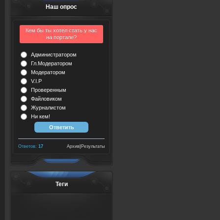
Наш опрос
Кем бы ты хотел стать у нас
на портале?
Администратором
Гл.Модератором
Модератором
V.I.P
Проверенным
Файловиком
Журналистом
Ни кем!
Ответов:
17
Архив
|
Результаты
Теги