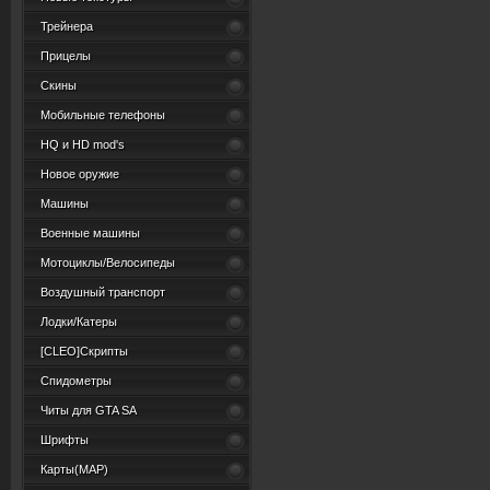
Трейнера
Прицелы
Скины
Мобильные телефоны
HQ и HD mod's
Новое оружие
Машины
Военные машины
Мотоциклы/Велосипеды
Воздушный транспорт
Лодки/Катеры
[CLEO]Скрипты
Спидометры
Читы для GTA SA
Шрифты
Карты(MAP)