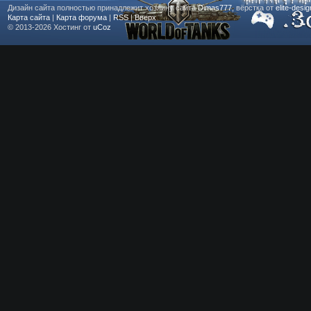
Дизайн сайта полностью принадлежит хозяину сайта
Dimas777
, вёрстка от
elite-desi
Карта сайта
|
Карта форума
|
RSS
|
Вверх
© 2013-2026
Хостинг от
uCoz