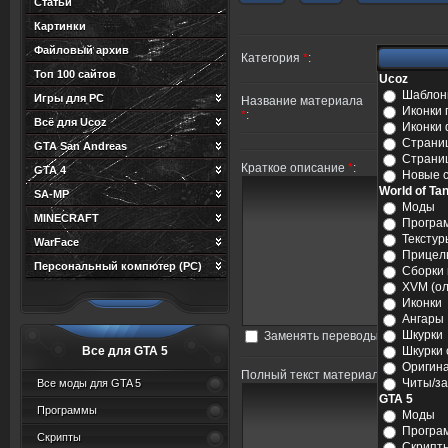
Статьи
Картинки
Файловый архив
Категория
*
:
Топ 100 сайтов
Ucoz
Шабло
Игры для PC
Название материала
Иконки 
*
:
Всё для Ucoz
Иконки
Страни
GTA San Andreas
Страниц
Краткое описание
*
:
GTA 4
Новые 
World of Ta
SA-MP
Моды
MINECRAFT
Програ
Текстур
WarFace
Прицел
Персональный компютер (PC)
Сборки 
XVM (о
Иконки
Ангары
Шкурки
Заменять переводы строк тего
Все для GTA 5
Шкурки 
Оригин
Полный текст материала
*
:
Читы/з
Все моды для GTA 5
GTA 5
Программы
Моды
Програ
Скрипты
Скрипт