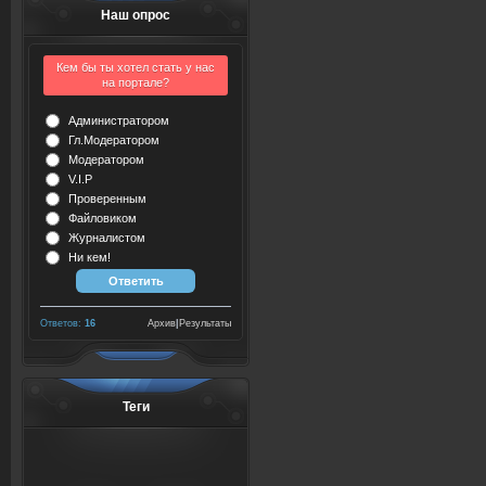
Наш опрос
Кем бы ты хотел стать у нас
на портале?
Администратором
Гл.Модератором
Модератором
V.I.P
Проверенным
Файловиком
Журналистом
Ни кем!
Ответов:
16
Архив
|
Результаты
Теги