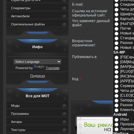
Скрипты для GTA 4
E-mail:
Спидом
Спидометры
Читы дл
Ссылка на источник/
Шрифт
официальный сайт:
Автомобили
Карты(
Что заменяет данный
[Hud"s]
Оригинальные файлы
файл:
Патчи
Новые 
Станда
Возрастное
Разное
ограничение!:
Инфо
Новые 
SA-MP
Публиковать в:
[FS]Скр
[GM]Мо
[MAP]К
Powered by
Translate
[PLUG]
Подписка
[INC]И
Код
*
:
[APP]П
Сервер
Читы д
[CLEO]
Все для WOT
Sampgu
Разное
Моды
Р
Клиент
Программы
Android
Игры
Ангары
Програ
Лаунче
Текстуры
WarFace