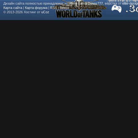
Дизайн сайта полностью принадлежит хозяину сайта
Dimas777
, вёрстка от
elite-desi
Карта сайта
|
Карта форума
|
RSS
|
Вверх
© 2013-2026
Хостинг от
uCoz