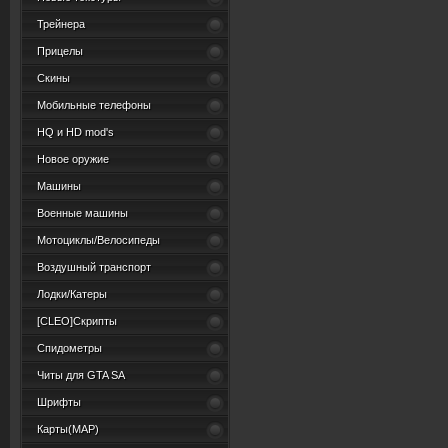
Трейнера
Прицелы
Скины
Мобильные телефоны
HQ и HD mod's
Новое оружие
Машины
Военные машины
Мотоциклы/Велосипеды
Воздушный транспорт
Лодки/Катеры
[CLEO]Скрипты
Спидометры
Читы для GTA SA
Шрифты
Карты(MAP)