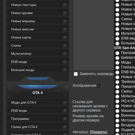
Новые 
Новые текстуры
Новое 
Новое оружие
Новые 
Скины
Новые машины
Новые 
Новые 
Новые миссии
Мульти
Новые карты
ENB мо
Больши
Скины
GTA San An
Програ
Мультиплеер
Библио
ENB моды
Моды
Глобал
Большие моды
ENB Мо
Заменять переводы строк тего
Новые 
Трейне
Изображения
:
Стандартны
Прицел
?
Скины
GTA 4
Мобиль
HQ и HD
Ссылка для
Моды для GTA 4
Новое 
скачивания архива с
другого сервера:
Машин
ENB моды
Военны
Размер архива на
Программы
другом сервере:
Мотоци
Воздуш
Скины для GTA 4
Лодки/
Автор(ы):
[
Правила
]
[CLEO]