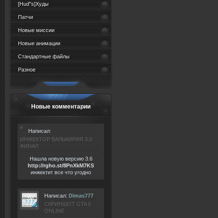
[Hud"s]Худы
Патчи
Новые миссии
Новые анимации
Стандартные файлы
Разное
Новые комментарии
Написал:
ИНЖЕКТОР ВАЛЬКИРИЯ 3.0
ФИНАЛ
Нашла новую версию 3.6
ht
tp:/
/rgho.
st/8P
nXkM7KS
инжектит все что угодно
Написал:
Dimas777
СКРИНШОТ GTA 5
ONLINE