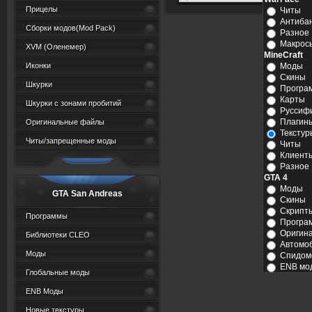
Прицелы
Читы
Антиба
Сборки модов(Mod Pack)
Разное
Макрос
XVM (Oленемер)
MineCraft
Иконки
Моды
Скины
Шкурки
Програ
Карты
Шкурки с зонами пробитий
Руссиф
Плагин
Оригинальные файлы
Текстур
Читы/запрещенные моды
Читы
Клиент
Разное
GTA 4
Моды
GTA San Andreas
Скины
Скрипт
Программы
Програ
Оригин
Библиотеки CLEO
Автомо
Моды
Спидом
ENB мо
Глобальные моды
ENB Моды
Новые текстуры