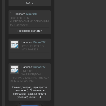
Круто
Написал:
syperxak
[ 0.3Z ] BOTTER -
УНИВЕРСАЛЬНЫЙ БЕГАЮЩИЙ
БОТ (16/02/14)
Где кнопка скачать?
Написал:
Dimas777
КУСОЧЕК GTA 5 В
MAX PAYNE 3
))
Написал:
Dimas777
SNIPER: GHOST
WARRIOR(ВОИН
ПРИЗРАК) 2 (2013) РС | REPACK
ОТ R.G. МЕХАНИКИ
Скачал,поиграл, игра просто
затягивает). Прошел всю
компанию! Графика просто
улетная) как в BT 4.