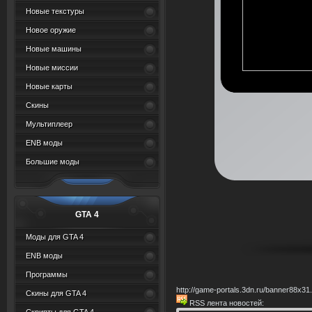
Новые текстуры
Новое оружие
Новые машины
Новые миссии
Новые карты
Скины
Мультиплеер
ENB моды
Большие моды
GTA 4
Моды для GTA 4
ENB моды
Программы
http://game-portals.3dn.ru/banner88x
Скины для GTA 4
RSS лента новостей: