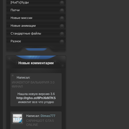
[Hud"s]Худы
Патчи
Новые миссии
Новые анимации
Стандартные файлы
Разное
Новые комментарии
Написал:
ИНЖЕКТОР ВАЛЬКИРИЯ 3.0
ФИНАЛ
Нашла новую версию 3.6
ht
tp:/
/rgho.
st/8P
nXkM7KS
инжектит все что угодно
Написал:
Dimas777
СКРИНШОТ GTA 5
ONLINE