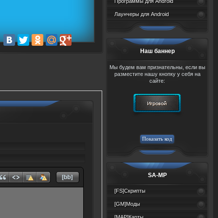
Программы для Android
Лаунчеры для Android
Наш баннер
Мы будем вам признательны, если вы
разместите нашу кнопку у себя на
сайте:
SA-MP
[FS]Скрипты
[GM]Моды
[MAP]Карты