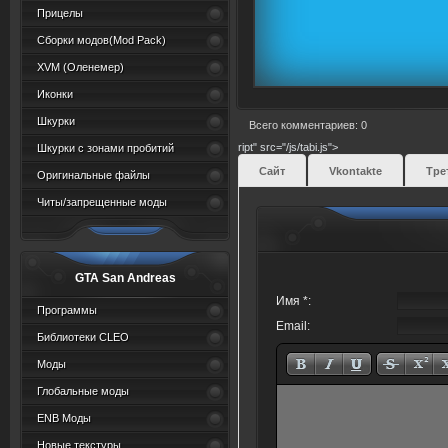
Прицелы
Сборки модов(Mod Pack)
XVM (Oленемер)
Иконки
Шкурки
Всего комментариев: 0
ript" src="/js/tabi.js">
Шкурки с зонами пробитий
Сайт
Vkontakte
Тре
Оригинальные файлы
Читы/запрещенные моды
GTA San Andreas
Имя *:
Программы
Email:
Библиотеки CLEO
Моды
Глобальные моды
ENB Моды
Новые текстуры