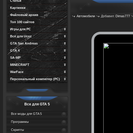
Статьи
Картинки
Файловый архив
Автомобили
Добавил:
Dimas777
Топ 100 сайтов
Игры для PC
Всё для Ucoz
GTA San Andreas
GTA 4
SA-MP
MINECRAFT
WarFace
Персональный компютер (PC)
Все для GTA 5
Все моды для GTA 5
Программы
Скрипты