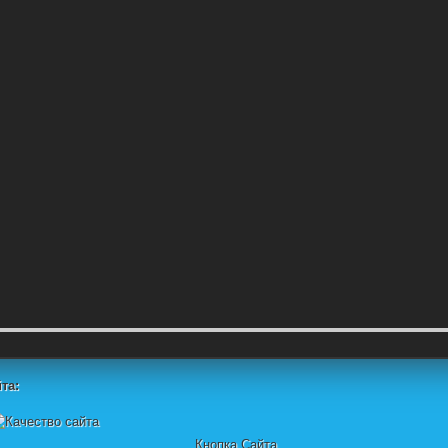
та:
Кнопка Сайта