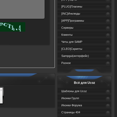
[PLUG]Плагины
[INC]Инклюды
[APP]Программы
Серверы
Клиенты
Читы для SAMP
[CLEO]Скрипты
Sampgui(интерфейс)
Разное
Всё для Ucoz
Шаблоны для Ucoz
Иконки Групп
Иконки Форума
Страницы 404