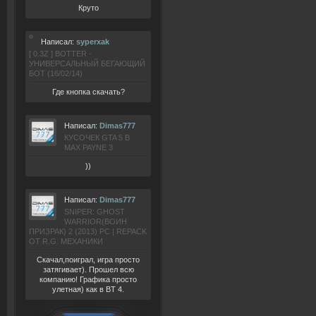
Круто
Написал:
syperxak
[ 0.3Z ] BOTTER -
УНИВЕРСАЛЬНЫЙ БЕГАЮЩИЙ
БОТ (16/02/14)
Где кнопка скачать?
Написал:
Dimas777
КУСОЧЕК GTA 5 В
MAX PAYNE 3
))
Написал:
Dimas777
SNIPER: GHOST
WARRIOR(ВОИН
ПРИЗРАК) 2 (2013) РС | REPACK
ОТ R.G. МЕХАНИКИ
Скачал,поиграл, игра просто
затягивает). Прошел всю
компанию! Графика просто
улетная) как в BT 4.