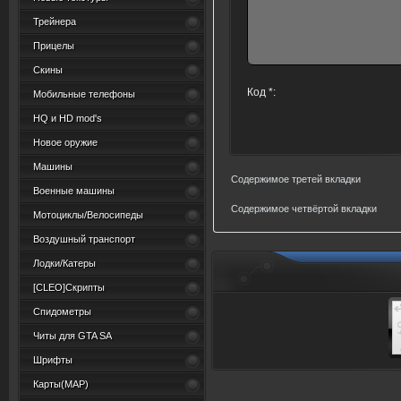
Трейнера
Прицелы
Скины
Код *:
Мобильные телефоны
HQ и HD mod's
Новое оружие
Машины
Содержимое третей вкладки
Военные машины
Содержимое четвёртой вкладки
Мотоциклы/Велосипеды
Воздушный транспорт
Лодки/Катеры
[CLEO]Скрипты
Спидометры
Читы для GTA SA
Шрифты
Карты(MAP)