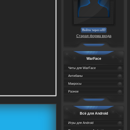
Войти через uID
Старая форма входа
WarFace
Читы для WarFace
Антибаны
Макросы
Разное
Всё для Android
Игры для Android