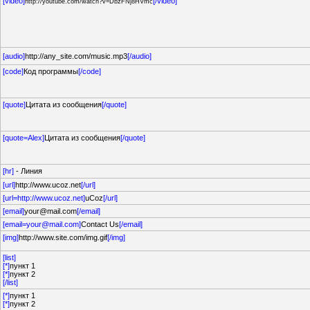
[video]
[/video]
http://youtube.com/watch?v=DbzFNj8HVmc
[audio]
http://any_site.com/music.mp3
[/audio]
[code]
Код программы
[/code]
[quote]
Цитата из сообщения
[/quote]
[quote=Alex]
Цитата из сообщения
[/quote]
[hr]
- Линия
[url]
http://www.ucoz.net
[/url]
[url=http://www.ucoz.net]
uCoz
[/url]
[email]
your@mail.com
[/email]
[email=your@mail.com]
Contact Us
[/email]
[img]
http://www.site.com/img.gif
[/img]
[list]
[*]
пункт 1
[*]
пункт 2
[/list]
[*]
пункт 1
[*]
пункт 2