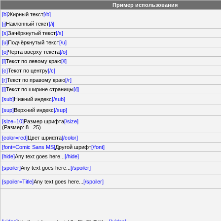
Пример использования
[b]
Жирный текст
[/b]
[i]
Наклонный текст
[/i]
[s]
Зачёркнутый текст
[/s]
[u]
Подчёркнутый текст
[/u]
[o]
Черта вверху текста
[/o]
[l]
Текст по левому краю
[/l]
[c]
Текст по центру
[/c]
[r]
Текст по правому краю
[/r]
[j]
Текст по ширине страницы
[/j]
[sub]
Нижний индекс
[/sub]
[sup]
Верхний индекс
[/sup]
[size=10]
Размер шрифта
[/size]
(Размер: 8...25)
[color=red]
Цвет шрифта
[/color]
[font=Comic Sans MS]
Другой шрифт
[/font]
[hide]
Any text goes here...
[/hide]
[spoiler]
Any text goes here...
[/spoiler]
[spoiler=Title]
Any text goes here...
[/spoiler]